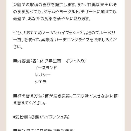
菜園での収穫の喜びを提供します。また、甘美な果実はそ
のまま食べても、ジャムやヨーグルト、デザートに加えても
最適で、あなたの食卓を華やかに彩ります。
ぜひ、「おすすめノーザンハイブッシュ3品種のブルーベリ
ー苗」を使って、素敵なガーデニングライフをお楽しみくだ
さい。
■内容量：各1鉢（2年生苗 ポット入り）
ノースランド
レガシー
シエラ
■植え替え方法：苗が届き次第、二回りほど大きな鉢に植
え替えてください。
◾️受粉樹：必要（ハイブッシュ系）
■発送目安：7日前後で発送予定